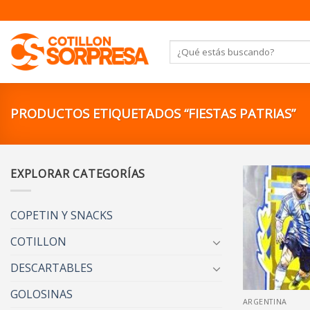
Saltar
al
contenido
Buscar
por:
PRODUCTOS ETIQUETADOS “FIESTAS PATRIAS”
EXPLORAR CATEGORÍAS
COPETIN Y SNACKS
COTILLON
DESCARTABLES
GOLOSINAS
ARGENTINA