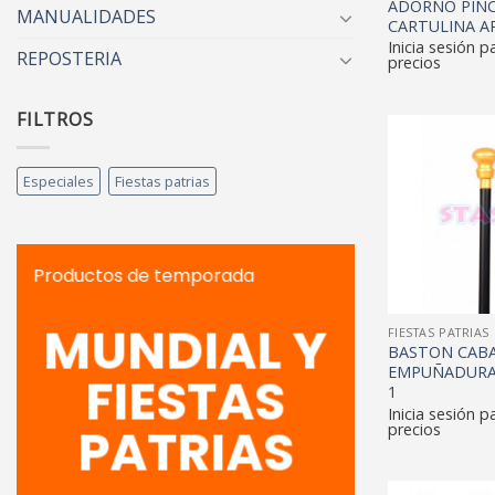
ADORNO PIN
MANUALIDADES
CARTULINA A
Inicia sesión p
REPOSTERIA
precios
FILTROS
Especiales
Fiestas patrias
Productos de temporada
MUNDIAL Y
FIESTAS PATRIAS
BASTON CAB
EMPUÑADURA
FIESTAS
1
Inicia sesión p
PATRIAS
precios