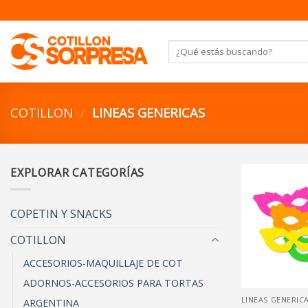
Saltar
al
contenido
Buscar
por:
COTILLON
/
LINEAS GENERICAS
EXPLORAR CATEGORÍAS
COPETIN Y SNACKS
COTILLON
ACCESORIOS-MAQUILLAJE DE COT
ADORNOS-ACCESORIOS PARA TORTAS
LINEAS GENERIC
ARGENTINA