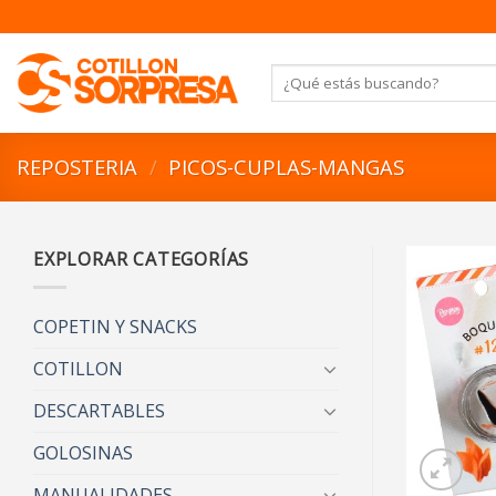
Saltar
al
contenido
Buscar
por:
REPOSTERIA
/
PICOS-CUPLAS-MANGAS
EXPLORAR CATEGORÍAS
COPETIN Y SNACKS
COTILLON
DESCARTABLES
GOLOSINAS
MANUALIDADES