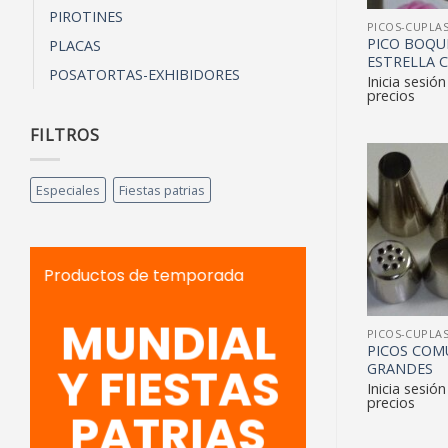
PIROTINES
PICOS-CUPLA
PICO BOQU
PLACAS
ESTRELLA 
POSATORTAS-EXHIBIDORES
Inicia sesión
precios
FILTROS
Especiales
Fiestas patrias
Productos de temporada
MUNDIAL
PICOS-CUPLA
PICOS COM
Y FIESTAS
GRANDES
Inicia sesión
precios
PATRIAS